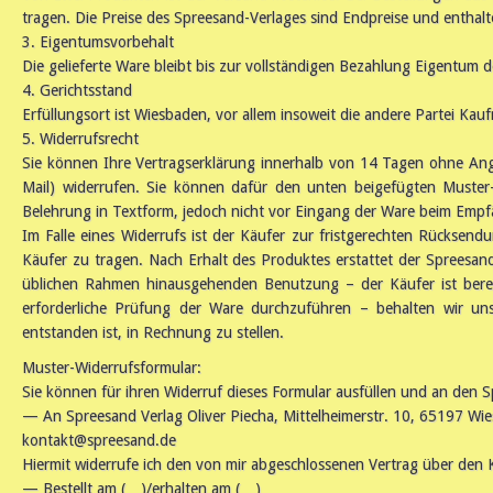
tragen. Die Preise des Spreesand-Verlages sind Endpreise und enthalt
3. Eigentumsvorbehalt
Die gelieferte Ware bleibt bis zur vollständigen Bezahlung Eigentum
4. Gerichtsstand
Erfüllungsort ist Wiesbaden, vor allem insoweit die andere Partei Kau
5. Widerrufsrecht
Sie können Ihre Vertragserklärung innerhalb von 14 Tagen ohne Anga
Mail) widerrufen. Sie können dafür den unten beigefügten Muster-
Belehrung in Textform, jedoch nicht vor Eingang der Ware beim Empf
Im Falle eines Widerrufs ist der Käufer zur fristgerechten Rücksen
Käufer zu tragen. Nach Erhalt des Produktes erstattet der Sprees
üblichen Rahmen hinausgehenden Benutzung – der Käufer ist berec
erforderliche Prüfung der Ware durchzuführen – behalten wir u
entstanden ist, in Rechnung zu stellen.
Muster-Widerrufsformular:
Sie können für ihren Widerruf dieses Formular ausfüllen und an den 
— An Spreesand Verlag Oliver Piecha, Mittelheimerstr. 10, 65197 Wi
kontakt@spreesand.de
Hiermit widerrufe ich den von mir abgeschlossenen Vertrag über den
— Bestellt am (…)/erhalten am (…)