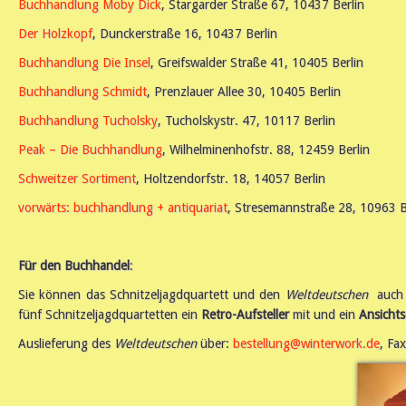
Buchhandlung Moby Dick
, Stargarder Straße 67, 10437 Berlin
Der Holzkopf
, Dunckerstraße 16, 10437 Berlin
Buchhandlung Die Insel
, Greifswalder Straße 41, 10405 Berlin
Buchhandlung Schmidt
, Prenzlauer Allee 30, 10405 Berlin
Buchhandlung Tucholsky
, Tucholskystr. 47, 10117 Berlin
Peak – Die Buchhandlung
, Wilhelminenhofstr. 88, 12459 Berlin
Schweitzer Sortiment
, Holtzendorfstr. 18, 14057 Berlin
vorwärts: buchhandlung + antiquariat
, Stresemannstraße 28, 10963 B
Für den Buchhandel
:
Sie können das Schnitzeljagdquartett und den
Weltdeutschen
auch ü
fünf Schnitzeljagdquartetten ein
Retro-Aufsteller
mit und ein
Ansicht
Auslieferung des
Weltdeutschen
über:
bestellung@winterwork.de
, Fa